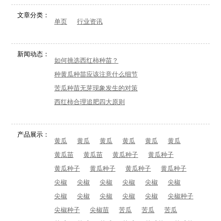
文章分类：
单页
行业资讯
新闻动态：
如何挑选西红柿种苗？
种黄瓜种苗应该注意什么细节
苦瓜种苗无芽现象发生的对策
西红柿合理追肥四大原则
产品展示：
黄瓜
黄瓜
黄瓜
黄瓜
黄瓜
黄瓜
黄瓜苗
黄瓜苗
黄瓜种子
黄瓜种子
黄瓜种子
黄瓜种子
黄瓜种子
黄瓜种子
尖椒
尖椒
尖椒
尖椒
尖椒
尖椒
尖椒
尖椒
尖椒
尖椒
尖椒
尖椒种子
尖椒种子
尖椒苗
苦瓜
苦瓜
苦瓜