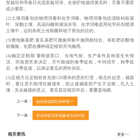
室栽培和早春日光温室栽培等。在保护地栽培黄瓜时，尽量不重茬
或少重茬。
(2)土壤消毒包括物理消毒和化学消毒。物理消毒包括清除枯枝落
叶、深翻土壤、高温闷棚和灌深水等。化学消毒是用化学药剂喷洒
土壤中，达到杀死土传病菌和地下害虫的目的。
(3)整地施基肥 黄瓜基肥可撒施和集中施用相结合。有机肥在翻地
前撤施，化肥在播种或定植前开沟施用。
(4)确定定植期 要根据茬口、当地气候、生产条件及秧苗生长情
况、市场需求来决定，尽可能做到春季提前，中间排开，秋季延
后，冬季促成，以保证黄瓜的周年供应。
(5)定植方法定植前首先按120厘米的垄距打垄，南北向起垄，栽苗
时，要注意不能埋住嫁接夹，防止接穗基部产生不定根，扎入土
壤，失去嫁接的意义。黄瓜苗定植完毕后，要覆盖地膜。
上一条 ：
如何挑选西红柿种苗？
下一条 ：
苦瓜种苗无芽现象发生的对策
相关资讯
更多>>