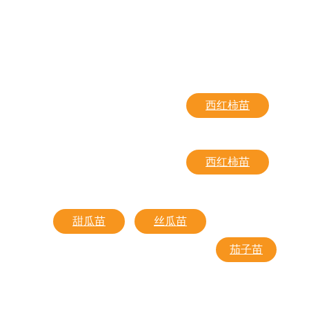
博金912
博美211
博金177
驰腾砧龙砧木种子
西红柿苗
东方之星999
西红柿种子
东方之星1519
西红柿苗
博金2311plus
西红柿
甜瓜苗
丝瓜苗
甜瓜种子
丝瓜种子
茄子苗
甜瓜苗
丝瓜苗
茄子苗
甜瓜
丝瓜
茄子