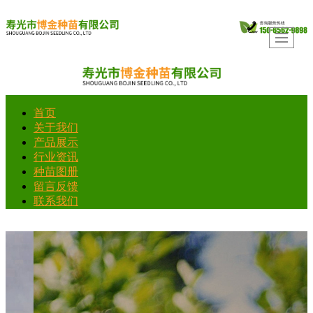
首页
关于我们
产品展示
行业资讯
种苗图册
留言反馈
联系我们