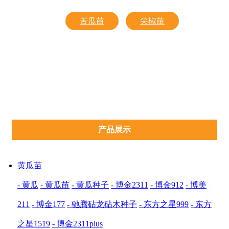
苦瓜苗
尖椒苗
苦瓜种子
尖椒种子
苦瓜苗
尖椒苗
苦瓜
尖椒
产品展示
黄瓜苗
- 黄瓜
- 黄瓜苗
- 黄瓜种子
- 博金2311
- 博金912
- 博美
211
- 博金177
- 驰腾砧龙砧木种子
- 东方之星999
- 东方
之星1519
- 博金2311plus