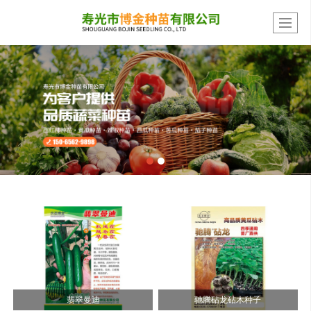
翡翠曼迪
驰腾砧龙砧木种子