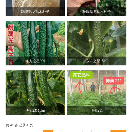
驰腾砧龙砧木种子
驰腾砧龙砧木种子
东方之星999
东方之星1519
博金2311plus
博美211
共 41 条记录 4 页