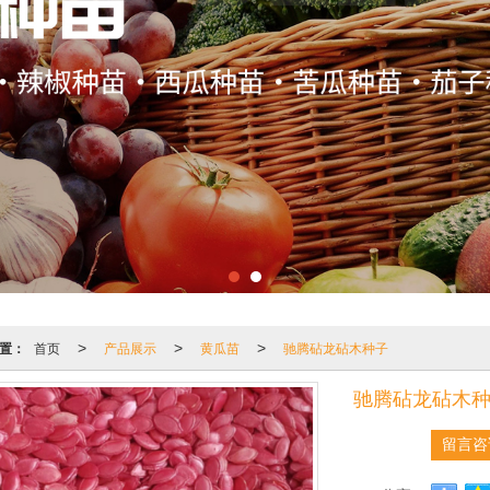
置：
首页
产品展示
黄瓜苗
驰腾砧龙砧木种子
>
>
>
驰腾砧龙砧木
留言咨