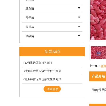
- 黄瓜种子
- 西红柿苗
- 甜瓜种子
丝瓜苗
- 博金2311
- 西红柿
- 甜瓜苗
- 丝瓜种子
茄子苗
- 博金912
- 甜瓜
- 丝瓜苗
- 茄子苗
苦瓜苗
- 博美211
- 丝瓜
- 茄子
- 苦瓜种子
尖椒苗
- 博金177
- 苦瓜苗
- 尖椒种子
新闻动态
- 驰腾砧龙砧木种子
- 苦瓜
- 尖椒苗
- 东方之星999
如何挑选西红柿种苗？
- 尖椒
上一条：
驰
- 东方之星1519
种黄瓜种苗应该注意什么细节
产品介绍
苦瓜种苗无芽现象发生的对策
- 博金2311plus
查看更多
为确保网