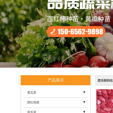
产品展示
您当前的位
黄瓜苗
- 黄瓜
西红柿苗
- 黄瓜苗
- 西红柿种子
甜瓜苗